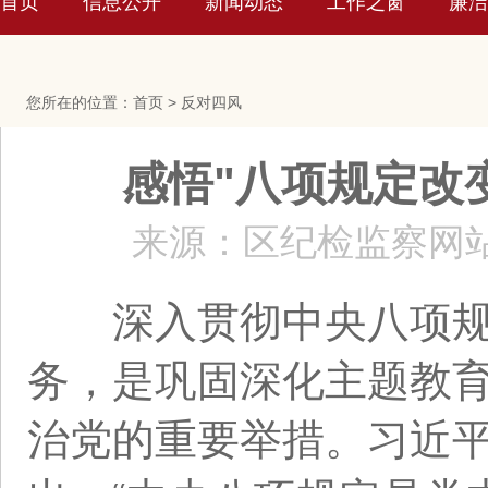
首页
信息公开
新闻动态
工作之窗
廉洁
您所在的位置：
首页
>
反对四风
感悟"八项规定改
来源：区纪检监察网
深入贯彻中央八项规定
务，是巩固深化主题教
治党的重要举措。习近