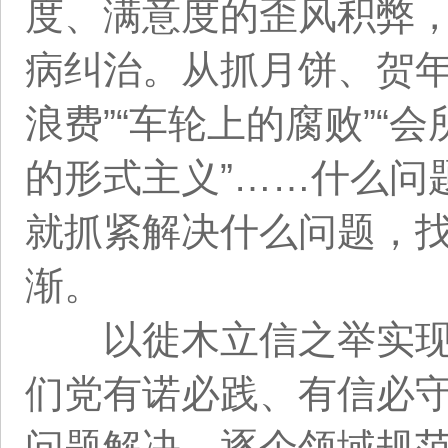
度、满意度的歪风积弊
病纠治。从抓月饼、贺年
浪费”“车轮上的腐败”“
的形式主义”……什么问
就抓紧解决什么问题，
渐。
以徙木立信之举实现时
们党有诺必践、有信必
问题解决，逐个领域规