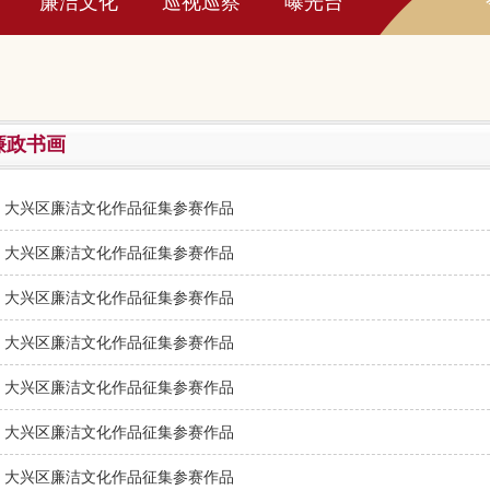
廉洁文化
巡视巡察
曝光台
廉政书画
大兴区廉洁文化作品征集参赛作品
大兴区廉洁文化作品征集参赛作品
大兴区廉洁文化作品征集参赛作品
大兴区廉洁文化作品征集参赛作品
大兴区廉洁文化作品征集参赛作品
大兴区廉洁文化作品征集参赛作品
大兴区廉洁文化作品征集参赛作品